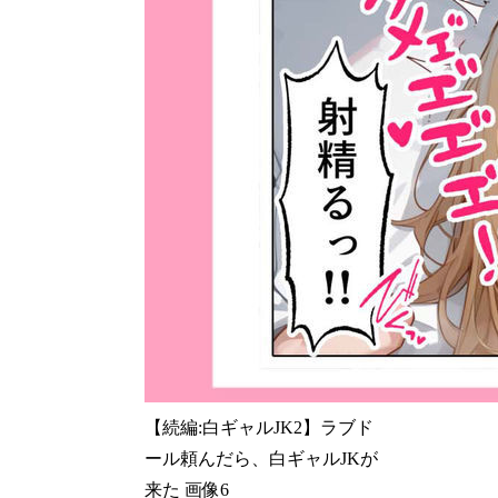
【続編:白ギャルJK2】ラブド
ール頼んだら、白ギャルJKが
来た 画像6