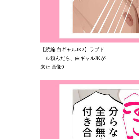
【続編:白ギャルJK2】ラブド
ール頼んだら、白ギャルJKが
来た 画像9