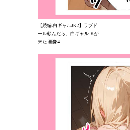
【続編:白ギャルJK2】ラブド
ール頼んだら、白ギャルJKが
来た 画像4