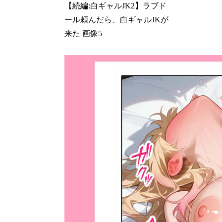
【続編:白ギャルJK2】ラブド
ール頼んだら、白ギャルJKが
来た 画像5